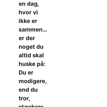
en dag,
hvor vi
ikke er
sammen…
er der
noget du
altid skal
huske på:
Du er
modigere,
end du
tror,
stærkere,