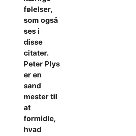
følelser,
som også
ses i
disse
citater.
Peter Plys
er en
sand
mester til
at
formidle,
hvad