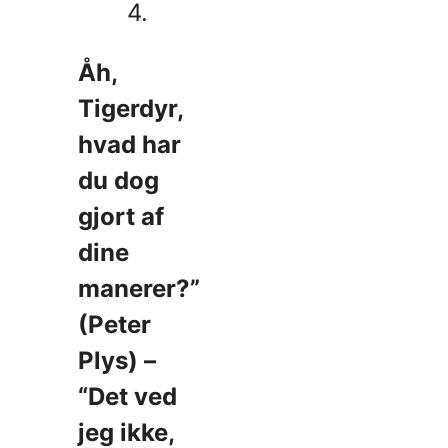
4.
Åh,
Tigerdyr,
hvad har
du dog
gjort af
dine
manerer?”
(Peter
Plys) –
“Det ved
jeg ikke,