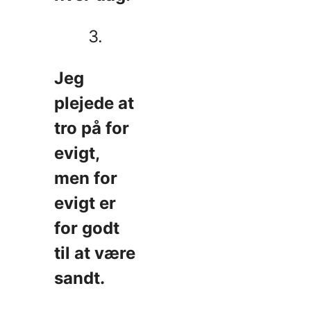
3.
Jeg
plejede at
tro på for
evigt,
men for
evigt er
for godt
til at være
sandt.