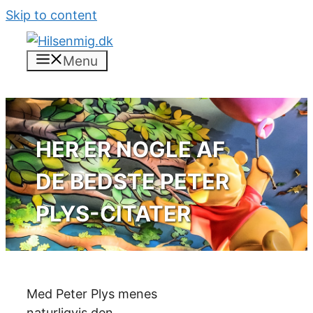
Skip to content
Menu
HER ER NOGLE AF
DE BEDSTE PETER
PLYS-CITATER
Med Peter Plys menes
naturligvis den