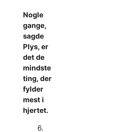
Nogle
gange,
sagde
Plys, er
det de
mindste
ting, der
fylder
mest i
hjertet.
6.