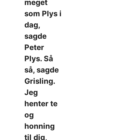
meget
som Plys i
dag,
sagde
Peter
Plys. Så
så, sagde
Grisling.
Jeg
henter te
og
honning
til dig,