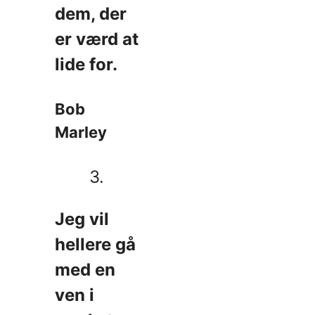
dem, der
er værd at
lide for.
Bob
Marley
3.
Jeg vil
hellere gå
med en
ven i