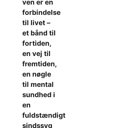
ven er en
forbindelse
til livet –
et bånd til
fortiden,
en vej til
fremtiden,
en nøgle
til mental
sundhed i
en
fuldstændigt
sindssyg