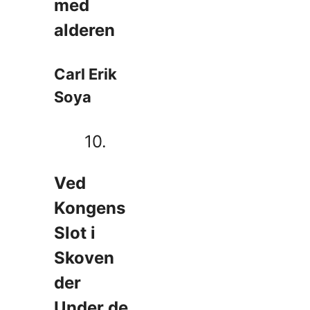
med
alderen
Carl Erik
Soya
10.
Ved
Kongens
Slot i
Skoven
der
Under de