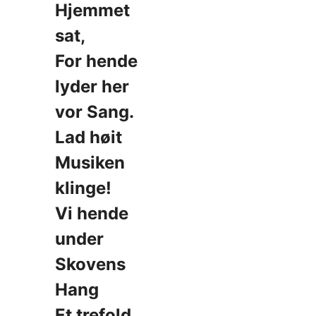
Hjemmet
sat,
For hende
lyder her
vor Sang.
Lad høit
Musiken
klinge!
Vi hende
under
Skovens
Hang
Et trefold