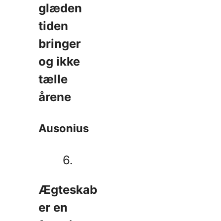
glæden
tiden
bringer
og ikke
tælle
årene
Ausonius
6.
Ægteskab
er en