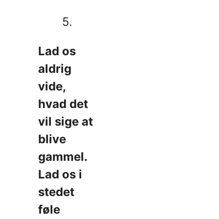
5.
Lad os
aldrig
vide,
hvad det
vil sige at
blive
gammel.
Lad os i
stedet
føle