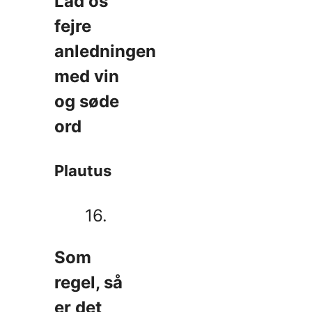
Lad os
fejre
anledningen
med vin
og søde
ord
Plautus
16.
Som
regel, så
er det