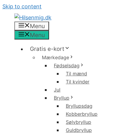
Skip to content
Menu
Menu
Gratis e-kort
Mærkedage
Fødselsdag
Til mænd
Til kvinder
Jul
Bryllup
Bryllupsdag
Kobberbryllup
Sølvbryllup
Guldbryllup