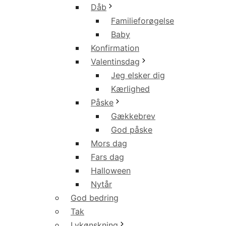
Dåb
Familieforøgelse
Baby
Konfirmation
Valentinsdag
Jeg elsker dig
Kærlighed
Påske
Gækkebrev
God påske
Mors dag
Fars dag
Halloween
Nytår
God bedring
Tak
Lykønskning