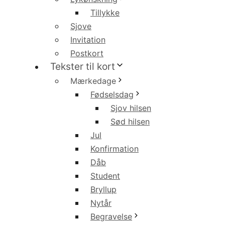
Tillykke
Sjove
Invitation
Postkort
Tekster til kort
Mærkedage
Fødselsdag
Sjov hilsen
Sød hilsen
Jul
Konfirmation
Dåb
Student
Bryllup
Nytår
Begravelse