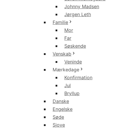
Johnny Madsen
Jørgen Leth
Familie
Mor
Far
Søskende
Venskab
Veninde
Mærkedage
Konfirmation
Jul
Bryllup
Danske
Engelske
Søde
Sjove