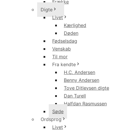
Frække
Digte
Livet
Kærlighed
Døden
Fødselsdag
Venskab
Til mor
Fra kendte
H.C. Andersen
Benny Andersen
Tove Ditlevsen digte
Dan Turell
Halfdan Rasmussen
Søde
Ordsprog
Livet