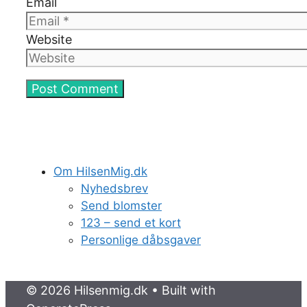
Email
Website
Om HilsenMig.dk
Nyhedsbrev
Send blomster
123 – send et kort
Personlige dåbsgaver
© 2026 Hilsenmig.dk
• Built with