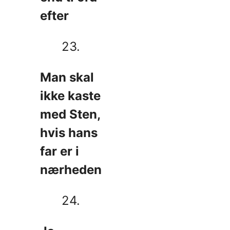
efter
23.
Man skal
ikke kaste
med Sten,
hvis hans
far er i
nærheden
24.