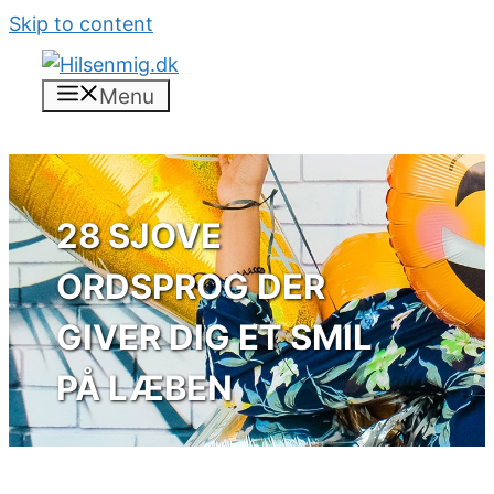
Skip to content
Menu
28 SJOVE
ORDSPROG DER
GIVER DIG ET SMIL
PÅ LÆBEN