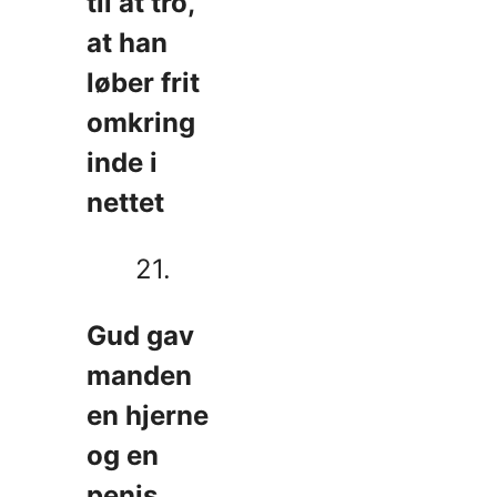
til at tro,
at han
løber frit
omkring
inde i
nettet
21.
Gud gav
manden
en hjerne
og en
penis,