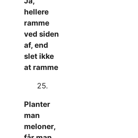
Ja,
hellere
ramme
ved siden
af, end
slet ikke
at ramme
25.
Planter
man
meloner,
får man