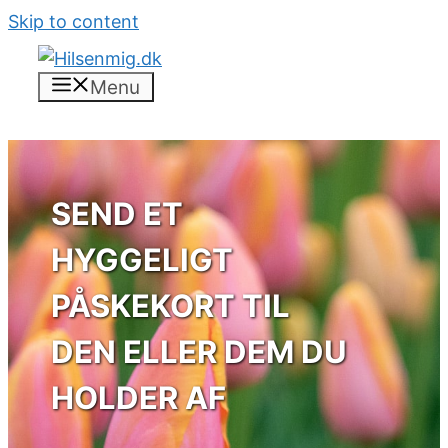
Skip to content
Menu
SEND ET
HYGGELIGT
PÅSKEKORT TIL
DEN ELLER DEM DU
HOLDER AF