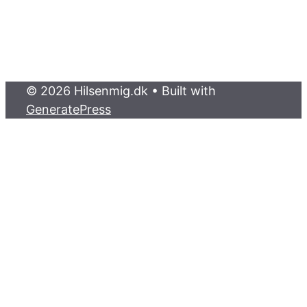
© 2026 Hilsenmig.dk
• Built with
GeneratePress