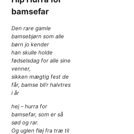
bamsefar
Den rare gamle
bamsebjørn som alle
børn jo kender
han skulle holde
fødselsdag for alle sine
venner,
sikken mægtig fest de
får, bamse bli’r halvtres
i år
hej – hurra for
bamsefar, som er så
sød og rar.
Og uglen fløj fra træ til