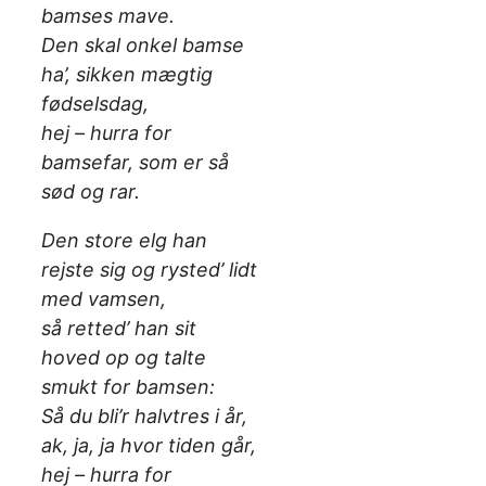
bamses mave.
Den skal onkel bamse
ha’, sikken mægtig
fødselsdag,
hej – hurra for
bamsefar, som er så
sød og rar.
Den store elg han
rejste sig og rysted’ lidt
med vamsen,
så retted’ han sit
hoved op og talte
smukt for bamsen:
Så du bli’r halvtres i år,
ak, ja, ja hvor tiden går,
hej – hurra for