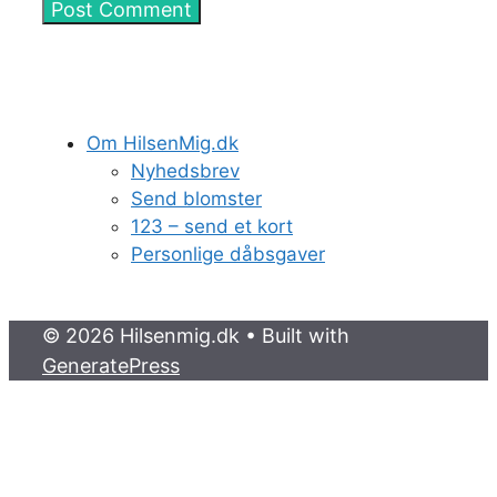
Om HilsenMig.dk
Nyhedsbrev
Send blomster
123 – send et kort
Personlige dåbsgaver
© 2026 Hilsenmig.dk
• Built with
GeneratePress