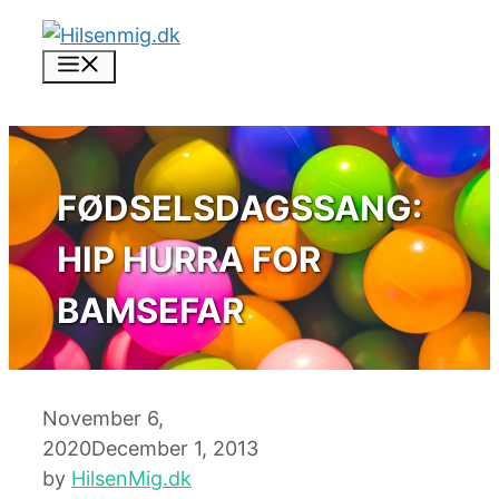
Skip
to
Menu
content
FØDSELSDAGSSANG:
HIP HURRA FOR
BAMSEFAR
November 6,
2020
December 1, 2013
by
HilsenMig.dk