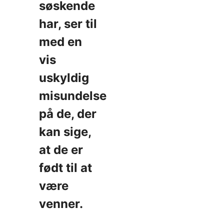
søskende
har, ser til
med en
vis
uskyldig
misundelse
på de, der
kan sige,
at de er
født til at
være
venner.