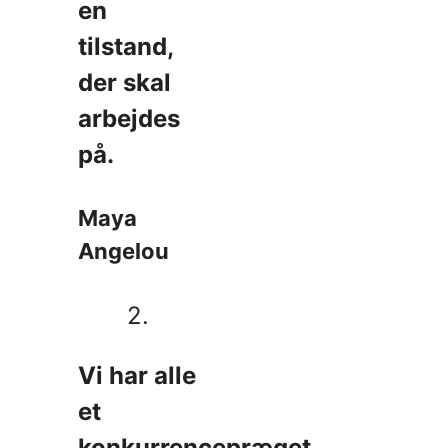
en
tilstand,
der skal
arbejdes
på.
Maya
Angelou
2.
Vi har alle
et
konkurrencepræget