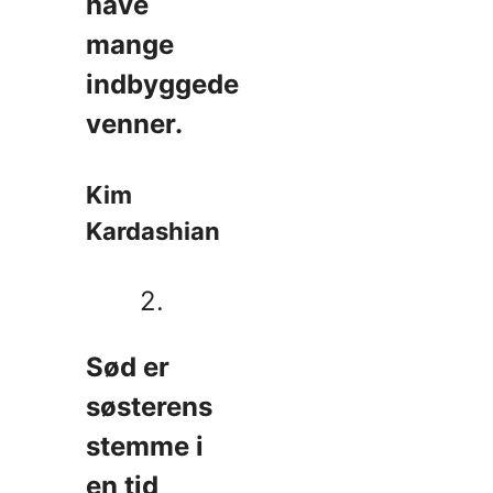
have
mange
indbyggede
venner.
Kim
Kardashian
2.
Sød er
søsterens
stemme i
en tid