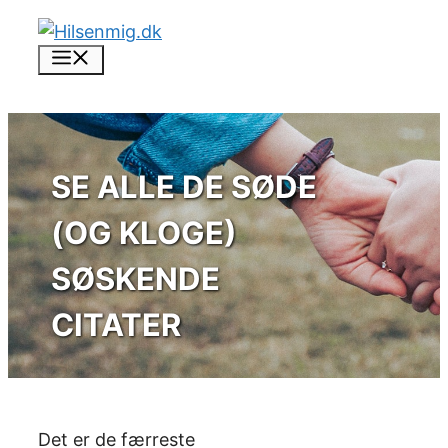
Skip
to
Menu
content
SE ALLE DE SØDE
(OG KLOGE)
SØSKENDE
CITATER
Det er de færreste