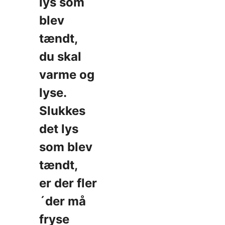
lys som
blev
tændt,
du skal
varme og
lyse.
Slukkes
det lys
som blev
tændt,
er der fler
´der må
fryse