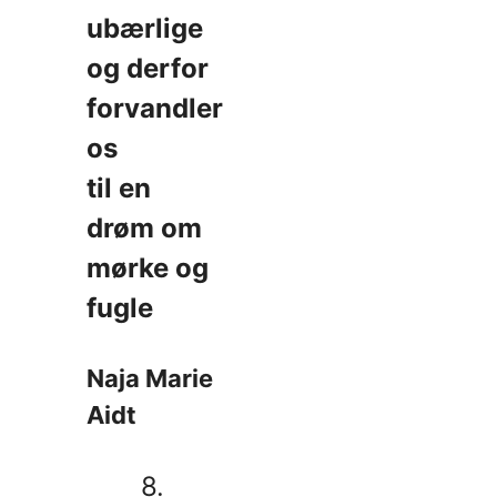
ubærlige
og derfor
forvandler
os
til en
drøm om
mørke og
fugle
Naja Marie
Aidt
8.