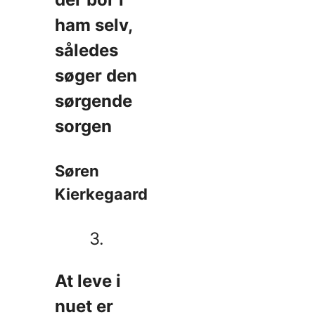
ham selv,
således
søger den
sørgende
sorgen
Søren
Kierkegaard
3.
At leve i
nuet er