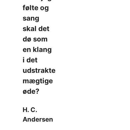
følte og
sang
skal det
dø som
en klang
i det
udstrakte
mægtige
øde?
H. C.
Andersen