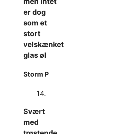
men intet
er dog
som et
stort
velskænket
glas øl
Storm P
14.
Svært
med
trøstende