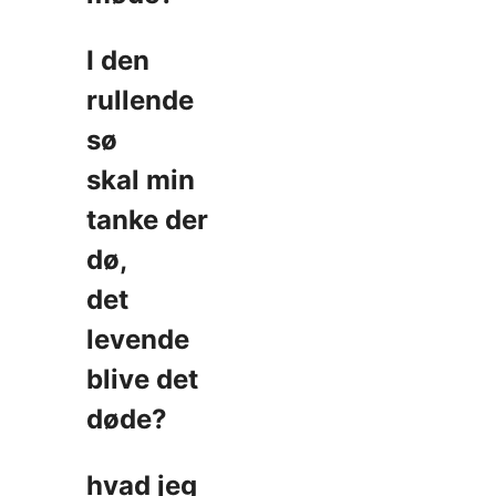
I den
rullende
sø
skal min
tanke der
dø,
det
levende
blive det
døde?
hvad jeg