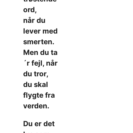
ord,
når du
lever med
smerten.
Men du ta
´r fejl, når
du tror,
du skal
flygte fra
verden.
Du er det