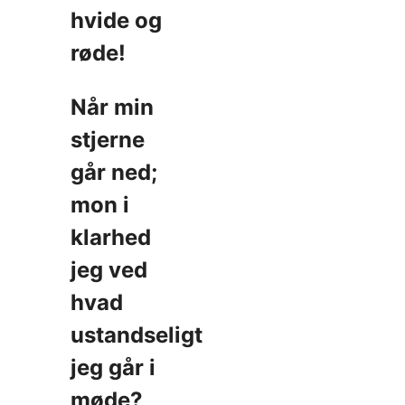
hvide og
røde!
Når min
stjerne
går ned;
mon i
klarhed
jeg ved
hvad
ustandseligt
jeg går i
møde?