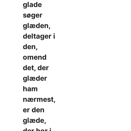
glade
søger
glæden,
deltager i
den,
omend
det, der
glæder
ham
nærmest,
er den
glæde,
der bor i