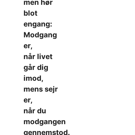
men hør
blot
engang:
Modgang
er,
når livet
går dig
imod,
mens sejr
er,
når du
modgangen
gennemstod.