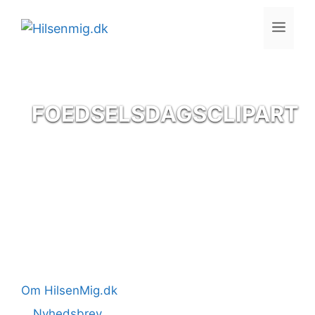
Skip
Men
to
content
FOEDSELSDAGSCLIPART
Om HilsenMig.dk
Nyhedsbrev