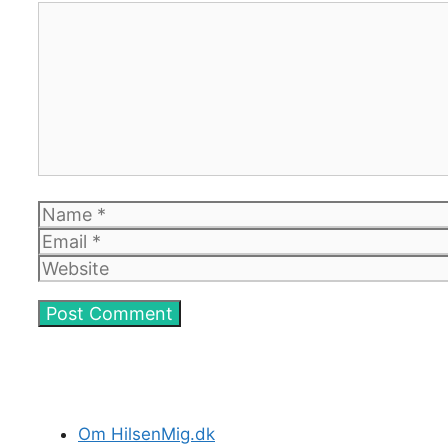
Comment
Name
Email
Website
Om HilsenMig.dk