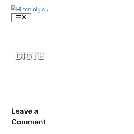
Skip
to
Menu
content
DIGTE
Leave a
Comment